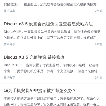
的区域之一，在桌面上，流氓软件会随便创建乱七八糟的快捷方
式，任务栏则是偷偷给你常驻。而对于资源管理器，流氓软件最常
技术分享
2年前
见的做法就是给你新增一个驱动器图标或者固定到快速访问，例如
W...
Discuz x3.5 设置会员组免回复查看隐藏帖方法
Discuz论坛，一直是很多站长首选的建站选择，特别适合做资源类
的网站。而很多站长看中的，是它可以自定义用户组，设置成积分
购买用户组，类似于VIP会员。但是，Discuz默认的用户组功能，只
技术分享
2年前
能设置直接查看付费资源，对于隐藏的内容并不能...
Discuz X3.5 充值弹窗 链接修改
Discuz X3.5，当你设置了付费主题后，你的积分不足时，它会弹一
个窗口，提示你的积分不足，并有一个充值链接。 但这个充值链
接，默认是跳到了Discuz X3.5本身的充值页面，要知道Discuz
技术分享
2年前
X3.5本身的充值，不管是支付宝...
华为手机安装APP提示被拦截怎么办？
本来按之前的方法是可以跳过拦截了，就是断网就好了。然后今天
我断网了，接着安装APP，它又提示无网络无法安装。折腾一番发