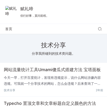
赋礼啼
但行好事，莫问前程。
首页
技术分享
分享我所碰到的技术类问题。
网站流量统计工具Umami傻瓜式搭建方法 宝塔面板
今天一早，打开百度统计，发现有违规提示，说什么网站涉嫌内容
违规。可我就一个分享技术的网站，怎么会违规？后来查询了一
圈，也不知道原因，好吧，那我就不用了，换工具。本来是想换谷
技术分享
2年前
歌的统计，但那界面属实不习惯，反正是不符合我们的习惯。但在
搜索...
Typecho 置顶文章和文章标题自定义颜色的方法