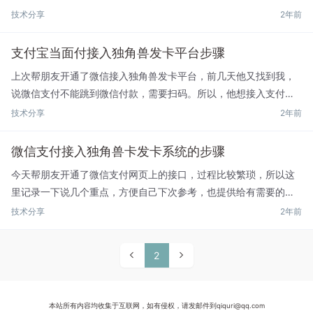
现了步骤：首先先断网，让它出现继续安装的界面，此时连上网
技术分享
2年前
络，再点继续安装就可以正常安装了。但是，这一步安装完了，它
会...
支付宝当面付接入独角兽发卡平台步骤
上次帮朋友开通了微信接入独角兽发卡平台，前几天他又找到我，
说微信支付不能跳到微信付款，需要扫码。所以，他想接入支付
宝，据说可以在手机上直接跳到支付宝付款。我研究了一下，今天
技术分享
2年前
就搞定了。这里也记录一下，方便自己以后参考，同时也给有需要
的朋...
微信支付接入独角兽卡发卡系统的步骤
今天帮朋友开通了微信支付网页上的接口，过程比较繁琐，所以这
里记录一下说几个重点，方便自己下次参考，也提供给有需要的朋
友。现在的微信支付最好的是H5支付，这样可以直接从网站上跳转
技术分享
2年前
到微信APP内支付，但这个个人资质是申请不了的，域名需要企...
2
本站所有内容均收集于互联网，如有侵权，请发邮件到qiquri@qq.com