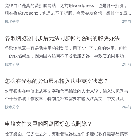
觉得自己是真的爱折腾网站，之前用wordpress，也是各种折腾，
现在换成typecho，也是忘不了折腾。今天突发奇想，想搞个文章
置顶，并且还想让这个置顶的文章标题有个颜色，于是一顿搜索，
技术分享
2年前
找了方法。首先说置顶，这个简单，装一个Stic...
谷歌浏览器同步后无法同步帐号密码的解决办法
谷歌浏览器一直是我主用的浏览器，用了N年了，真的好用。但唯
一的缺陷就是，因为国内访问不了谷歌服务器，导致它的同步功能
就略微有点麻烦，虽然不好解决，但还是有方法，这里就不多说。
技术分享
2年前
但今天我换了新电脑，新装了谷歌浏览器，再登录帐号后发现，它
同...
怎么在光标的旁边显示输入法中英文状态？
对于很多在电脑上从事文字和代码编辑的人士来说，输入法优秀与
否十分影响工作效率，特别是经常需要在输入法英文、中文以及英
文大写之间不断切换的工作者，最烦的一件事恐怕就是每一次输入
技术分享
2年前
文字之前，还得先试探性地输入内容，查看当前的输入状态。为了
解...
电脑文件夹里的网盘图标怎么删除？
除了桌面、任务栏之外，资源管理器也是许多流氓软件最容易搞事